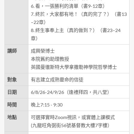
6. 看，一張勝利的清單（書9-12章）
7. 終於，大家都有地！（真的完了？）（書13
–22章）
8. 終生事奉上主（真的做到？）（書23–24
章）
講師
成興榮博士
本院舊約助理教授
英國曼徹斯特大學拿撒勒神學院哲學博士
對象
有志建立成熟靈命的信徒
日期
6/8/26-24/9/26（逢禮拜四，共八堂）
時間
晚上7:15 - 9:30
地點
可選擇實時Zoom視訊，或實體上課模式
(九龍旺角弼街56號基督教大樓7字樓）