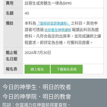
費用
註冊生或旁聽生一律為$890
名額
40
備註
本科為
之科目。其他申
「聖經研習證書課程」
請者可透過
報讀此科目為選
信徒普及神學課程
修科，凡符合指定的出席率，並完成講師之課
程要求，即評定為合格，可獲科目證書。
截止報
2026年7月30日
名日期
報名表
網上報名
下載報名表格
今日的神學生．明日的牧者
今日的神學院．明日的教會
院訓：你當竭力在神面前得蒙喜悅，