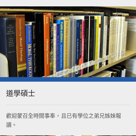
道學碩士​
歡迎蒙召全時間事奉，且已有學位之弟兄姊妹報
讀。