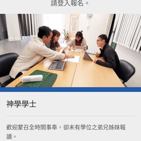
請登入報名。
神學學士​
歡迎蒙召全時間事奉，卻未有學位之弟兄姊妹報
讀。