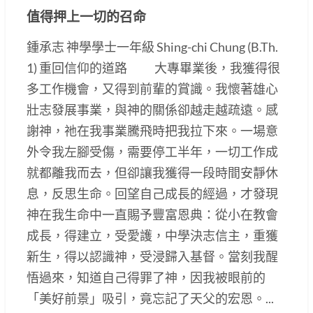
值得押上一切的召命
鍾承志 神學學士一年級 Shing-chi Chung (B.Th.
1) 重回信仰的道路 大專畢業後，我獲得很
多工作機會，又得到前輩的賞識。我懷著雄心
壯志發展事業，與神的關係卻越走越疏遠。感
謝神，祂在我事業騰飛時把我拉下來。一場意
外令我左腳受傷，需要停工半年，一切工作成
就都離我而去，但卻讓我獲得一段時間安靜休
息，反思生命。回望自己成長的經過，才發現
神在我生命中一直賜予豐富恩典：從小在教會
成長，得建立，受愛護，中學決志信主，重獲
新生，得以認識神，受浸歸入基督。當刻我醒
悟過來，知道自己得罪了神，因我被眼前的
「美好前景」吸引，竟忘記了天父的宏恩。...