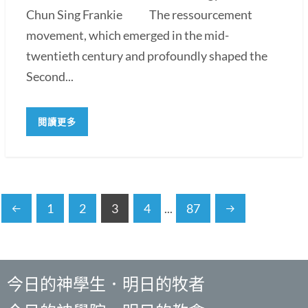
Chun Sing Frankie The ressourcement
movement, which emerged in the mid-
twentieth century and profoundly shaped the
Second...
閱讀更多
1
2
3
4
...
87
今日的神學生．明日的牧者