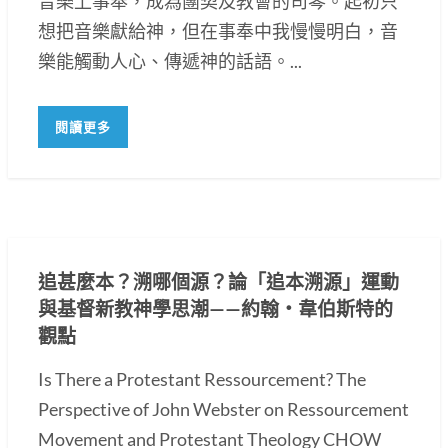
音樂上事奉，成為團契及教會的司琴。起初只
想把音樂獻給神，但在事奉中我慢慢明白，音
樂能觸動人心、傳遞神的話語。...
閱讀更多
追甚麼本？溯哪個源？論「追本溯源」運動
與基督新教神學思潮——約翰・韋伯斯特的
觀點
Is There a Protestant Ressourcement? The
Perspective of John Webster on Ressourcement
Movement and Protestant Theology CHOW