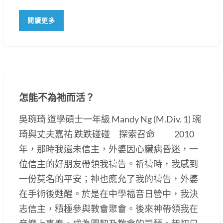
閱讀更多
怎能不為祂而活？
吳琬琦 道學碩士一年級 Mandy Ng (M.Div. 1) 琬
琦與丈夫嘉祐 跌跌碰碰 探索召命 2010
年，那時我還未信主，外婆因心臟病昏迷，一
位信主的好朋友帶領我禱告。祈禱時，我感到
一份莫名的平安；神也應允了我的禱告，外婆
在手術後甦醒。於是在中學福音日營中，我決
志信主，積極參與教會聚會。後來神帶領我在