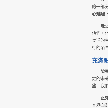
的一部
心甦醒
走近村
他們，
復活的
行的陌
充滿
讀完這
定的未
望。
我
正如那
香港面