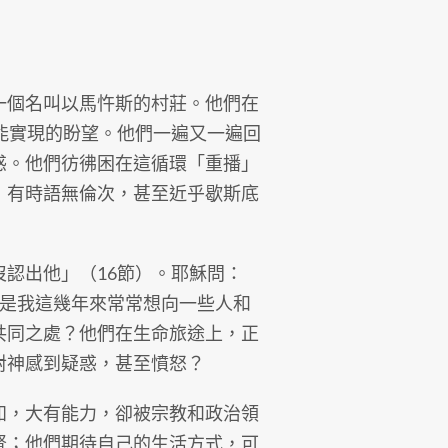
個名叫以馬忤斯的村莊。他們在
能實現的盼望。他們一遍又一遍回
惑。他們彷彿困在這循環「重播」
，有時語無倫次，甚至近乎歇斯底
認出他」（16節）。耶穌問：
正是我這幾年來常常想向一些人和
共同之處？他們在生命旅途上，正
對神感到疑惑，甚至憤怒？
，大有能力，卻被宗教和政治領
督；他們期待自己的生活方式，可