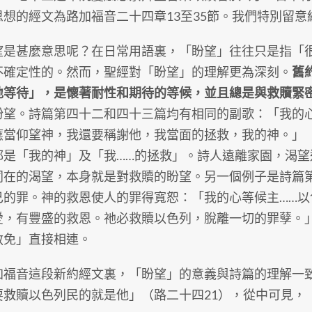
思想的經文為路加福音二十四章13至35節。我們特別留意
甚麼意思呢？在日常用語裏，「盼望」往往只是指「很
不確定性的。然而，聖經對「盼望」的理解更為深刻。
舊
地等待」，是懷著耐性和期待的等候，並且總是與救贖緊
盼望。詩篇第四十二和四十三篇均有相同的副歌：「我的
應當仰望神，我還要稱謝他，我當面的拯救，我的神。」（
都是「我的神」及「我……的拯救」。詩人遠離家園，渴
同在的渴望，本身就是對救贖的盼望。另一個例子是詩篇
己的罪。神的救恩使人的罪得寬恕：「我的心等候主……
愛，有豐盛的救恩。祂必救贖以色列，脫離一切的罪孽。」
赦免」直接相連。
音這段新約經文裏，「盼望」的意義與詩篇的理解一致
要救贖以色列民的就是他」（路二十四21），從中可見，