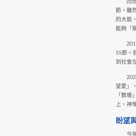
回想2
節。雖
的大能
能夠「
201
55節
到社會
202
望愛」
「教導」
上，神
盼望
今年，