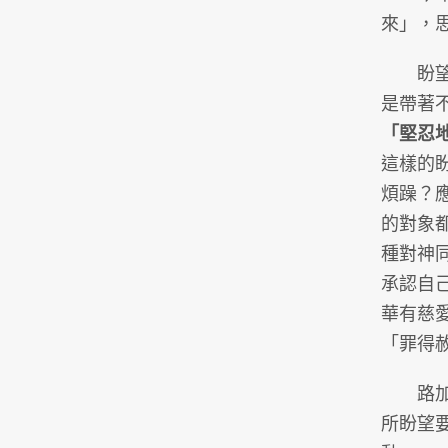
來」，
盼望是
是帶著
「堅忍
這樣的
煩躁？
的對象
種對神
承認自
華有慈
「罪得
路加福
所盼望