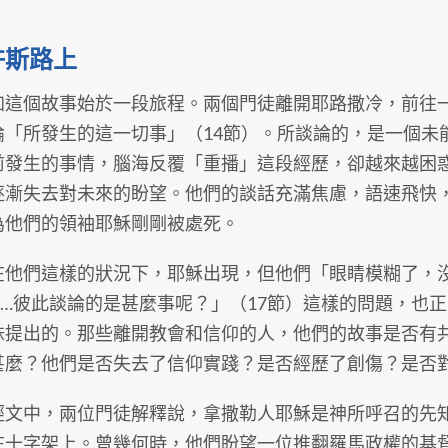
忤斯路上
個故事始於一段旅程。兩個門徒離開耶路撒冷，前往一
論「所發生的這一切事」（14節）。所談論的，是一個未
前發生的事情，腦海反覆「重播」這段經歷，卻越來越困
逐漸失去對未來的盼望。他們的談話充滿焦慮，語速飛快
為他們的領袖耶穌剛剛被處死。
們這樣的狀況下，耶穌出現，但他們「眼睛模糊了，沒
……彼此談論的是甚麼事呢？」（17節）這樣的問題，也
妹提出的。那些離開教會和信仰的人，他們的故事是否有
甚麼？他們是否失去了信仰實踐？是否經歷了創傷？是否
中，兩位門徒解釋說，拿撒勒人耶穌是神所呼召的先知
在十字架上。曾幾何時，他們盼望一位推翻羅馬政權的基