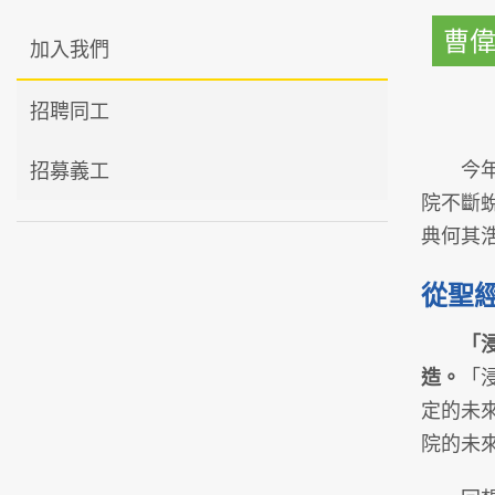
曹
加入我們
招聘同工
今年是
招募義工
院不斷
典何其
從聖
「
造。
「
定的未
院的未