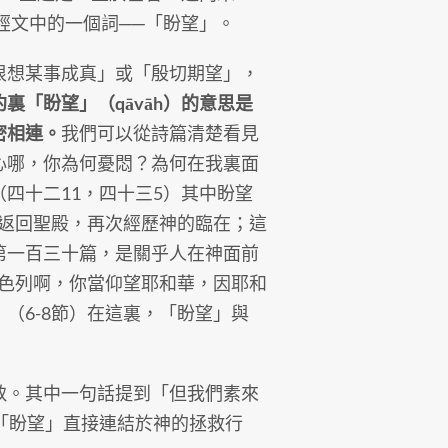
經文中的一個詞──「盼望」。
想某事成真」或「殷切期望」，
約裏「盼望」（qāvāh）的意思是
密相連。
我們可以從詩篇清楚看見
心哪，你為何憂悶？為何在我裏面
四十二11，四十三5）其中盼望
望返回聖殿，再次經歷神的臨在；這
第一百三十篇，是關乎人在神面前
以色列啊，你當仰望耶和華，因耶和
（6-8節）在這裏，「盼望」與
。其中一句話提到「但我們素來
「盼望」直接連結於神的拯救行