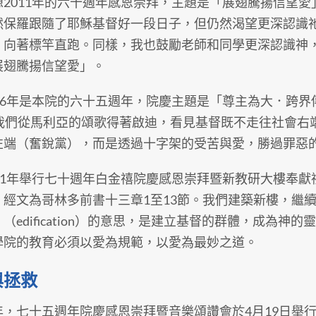
011年的六十週年感恩崇拜，主題是「展翅騰揚信望愛」
然保羅跟隨了耶穌基督好一段日子，但仍然渴望更深認識
，向著標竿直跑。同樣，我也鼓勵老師和同學更深認識神
展翅騰揚信望愛」。
6年是本院的六十五週年，院慶主題是「尊主為大．跨界傳
。我們從馬利亞的頌歌得著啟迪，看見基督既不走往社會右
左端（奮銳黨），而是透過十字架的受苦與愛，勝過罪惡
1年舉行七十週年白金禧院慶感恩崇拜暨新教研大樓奉獻
，經文為哥林多前書十三章1至13節。我們建築新樓，繼
（edification）的意思，是建立基督的群體，成為
學院的教育必須以愛為規範，以愛為最妙之道。
與拯救
七十五週年院慶感恩崇拜暨音樂頌讚會於4月19日舉行