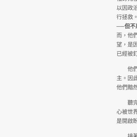
以因政
行拯救
──但
而，他
望，是
已經被
他們還
主。因
他們黯
聽完之
心被世
是開啟
接著，