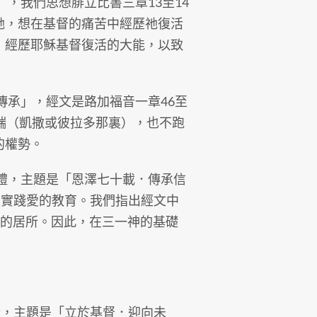
，我們思想腓立比書三章13至14
祂，想在基督的痛苦中經歷祂復活
，經歷耶穌基督復活的大能，以致
承」，經文是路加福音一章46至
端（凱撒或彼拉多那裏），也不跑
的權勢。
禮，主題是「恩澤七十載．傳承信
續實踐愛的教育。我們指出經文中
神的靈的居所。因此，在三一神的基礎
，主題是「立於基督．迎向未