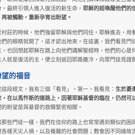
分，最終引領人進入復活的新生命。
耶穌的話喚醒他們的
，再被觸動，重新孕育出盼望。
莊的時候，他們強留耶穌與他們同住。耶穌進去，用餐
他們的眼睛就開了，這才認出祂來。在這裏，我們看見門
主，也回想起耶穌在路上向他們講解聖經時，他們的心是
生人就是復活的主，便立刻返回耶路撒冷，向眾門徒見證
盼望的福音
段經文，我有三個「看見」。第一，我看見：
生於憂
來，在以馬忤斯的道路上，因著耶穌基督的臨在，仍然可
們的盼望是與基督的救贖緊密相關。
些門徒一樣，我們在信仰的路上也常常遇到類似的困局
對各樣天災人禍，以及複雜的社會問題；教會因不同緣故