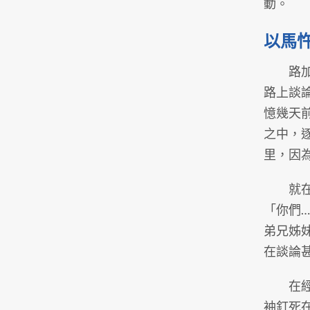
動。
以馬
路加這
路上談
憶幾天
之中，
里，因
就在他
「你們
弟兄姊
在談論
在經文
袖釘死