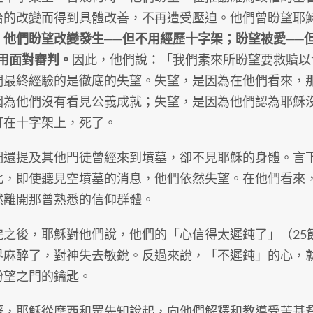
治的改變而得到具體改善，不再遭受壓迫。他們曾盼望耶
。
他們盼望改變發生──但不用經歷十字架；盼望被愛──
不用面對審判。
因此，他們說：「我們素來所盼望要救贖以
們最終經驗的是徹底的失望。失望，是因為在他們看來，
因為他們沒有看見公義成就；失望，是因為他們認為耶穌
釘在十字架上，死了。
提及其他門徒曾經來到墳墓，卻不見耶穌的身體。言下
此，即使聽見空墳墓的消息，他們依然失望。在他們看來
然離開那曾熟悉的信仰群體。
後，耶穌對他們說，他們的「心信得太遲鈍了」（25
界麻醉了，對神失去敏銳。反過來說，「不遲鈍」的心，
盼望之門的鑰匙。
耶穌從摩西和眾先知說起，向他們解釋和教導受苦基督