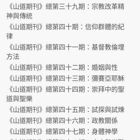
《山道期刊》總第三十九期：宗教改革精
神與傳統
《山道期刊》總第四十期：信仰群體的紀
律
《山道期刊》總第四十一期：基督教倫埋
方法
《山道期刊》總第四十二期：婚姻與性
《山道期刊》總第四十三期：彌賽亞耶穌
《山道期刊》總第四十四期：崇拜中的聖
道與聖樂
《山道期刊》總第四十五期：試探與試煉
《山道期刊》總第四十六期：政教關係
《山道期刊》總第四十七期：身體神學