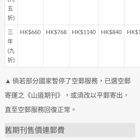
五
折)
三
HK$660
HK$768
HK$1140
HK$840
HK$
年
(九
折)
▲ 倘若部分國家暫停了空郵服務，已選空郵
寄運之《山道期刊》，或須改以平郵寄出，
直至空郵服務回復正常。
舊期刊售價連郵費