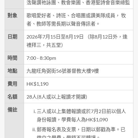
浩聲讚祂詠團、教會樂圃、香港聖詩會音樂總監
對象
歌唱愛好者、詩班、合唱團或讚美隊成員， 牧
者、教師等需長期以聲音傳訊者。
日期
2026年7月15日至8月19日 （除8月12日外，逢
禮拜三，共五堂）
時間
7:00 - 8:30pm
地點
九龍旺角弼街56號基督教大樓9樓
費用
HK$1,190
名額
28人(8人或以上報讀才開課)
備註
三人或以上集體報讀或於7月2日前以個人
身份報讀，學費每人為HK$1,090
郵寄報名表及支票，日期以郵戳為準。已
繳交之學費，學額不可轉讓。