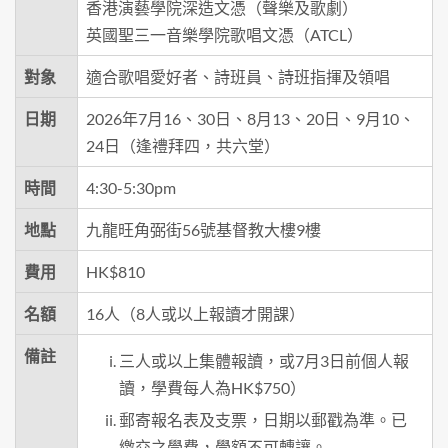
香港演藝學院深造文憑（聲樂及歌劇）
英國聖三一音樂學院歌唱文憑（ATCL）
對象
適合歌唱愛好者、詩班員、詩班指揮及領唱
日期
2026年7月16、30日、8月13、20日、9月10、
24日（逢禮拜四，共六堂）
時間
4:30-5:30pm
地點
九龍旺角弼街56號基督教大樓9樓
費用
HK$810
名額
16人（8人或以上報讀才開課）
備註
三人或以上集體報讀，或7月3日前個人報
讀，學費每人為HK$750）
郵寄報名表及支票，日期以郵戳為準。已
繳交之學費，學額不可轉讓。