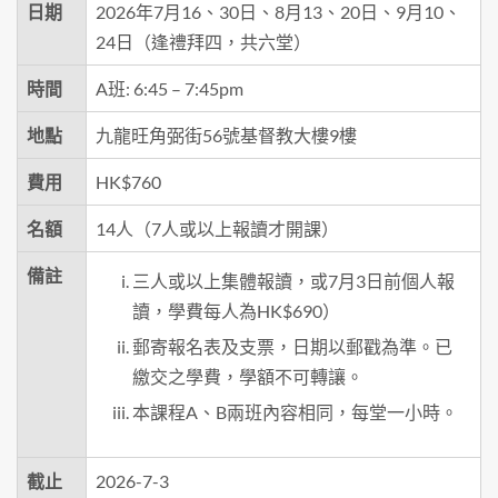
日期
2026年7月16、30日、8月13、20日、9月10、
24日（逢禮拜四，共六堂）
時間
A班: 6:45 – 7:45pm
地點
九龍旺角弼街56號基督教大樓9樓
費用
HK$760
名額
14人（7人或以上報讀才開課）
備註
三人或以上集體報讀，或7月3日前個人報
讀，學費每人為HK$690）
郵寄報名表及支票，日期以郵戳為準。已
繳交之學費，學額不可轉讓。
本課程A、B兩班內容相同，每堂一小時。
截止
2026-7-3