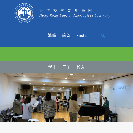
繁體
简体
English
學生
同工
校友