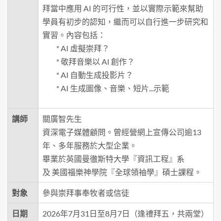
拜當中應用 AI 的可行性，並以實際示範來幫助
學員有初步的認知，繼而可以自行進一步研究和
實習。內容包括：
* AI 虛擬崇拜？
* 敬拜音樂以 AI 創作？
* AI 自動生成投影片？
* AI 生成圖像、音樂、短片...示範
講師
關廣智先生
資深電子媒體顧問。曾經營網上宣傳公司逾13
年、多年服務於大型企業。
畢業於英國曼徹斯特大學『資訊工程』系
及 美國福樂神學院『全球領袖學』碩士課程。
對象
參與崇拜事奉牧者或信徒
日期
2026年7月31日至8月7日（逢禮拜五，共兩堂）