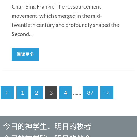
Chun Sing Frankie The ressourcement
movement, which emerged in the mid-
twentieth century and profoundly shaped the
Second...
阅读更多
1
2
3
4
……
87
今日的神学生．明日的牧者