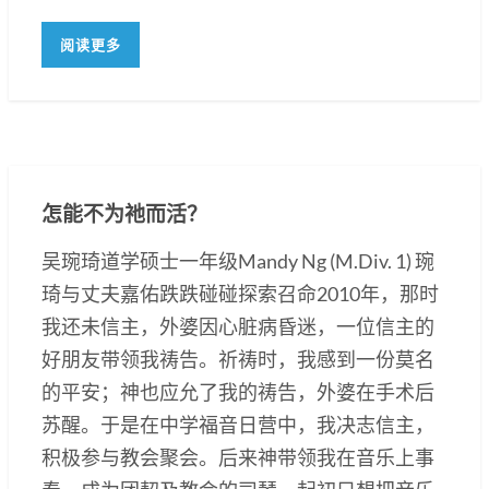
阅读更多
怎能不为祂而活？
吴琬琦道学硕士一年级Mandy Ng (M.Div. 1) 琬
琦与丈夫嘉佑跌跌碰碰探索召命2010年，那时
我还未信主，外婆因心脏病昏迷，一位信主的
好朋友带领我祷告。祈祷时，我感到一份莫名
的平安；神也应允了我的祷告，外婆在手术后
苏醒。于是在中学福音日营中，我决志信主，
积极参与教会聚会。后来神带领我在音乐上事