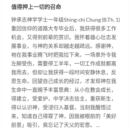
值得押上一切的召命
钟承志神学学士一年级Shing-chi Chung (B.Th. 1)
重回信仰的道路大专毕业后，我获得很多工作
机会，又得到前辈的赏识。我怀着雄心壮志发
展事业，与神的关系却越走越疏远。感谢神，
祂在我事业腾飞时把我拉下来。一场意外令我
左脚受伤，需要停工半年，一切工作成就都离
我而去，但却让我获得一段时间安静休息，反
思生命。回望自己成长的经过，才发现神在我
生命中一直赐予丰富恩典：从小在教会成长，
得建立，受爱护，中学决志信主，重获新生，
得以认识神，受浸归入基督。当刻我醒悟过
来，知道自己得罪了神，因我被眼前的「美好
前景」吸引，竟忘记了天父的宏恩。 ...