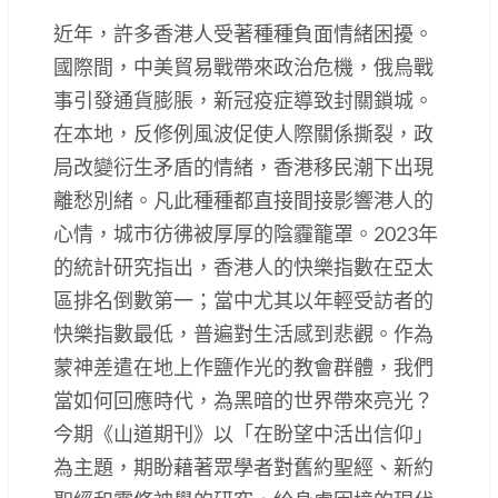
近年，許多香港人受著種種負面情緒困擾。
國際間，中美貿易戰帶來政治危機，俄烏戰
事引發通貨膨脹，新冠疫症導致封關鎖城。
在本地，反修例風波促使人際關係撕裂，政
局改變衍生矛盾的情緒，香港移民潮下出現
離愁別緒。凡此種種都直接間接影響港人的
心情，城市彷彿被厚厚的陰霾籠罩。2023年
的統計研究指出，香港人的快樂指數在亞太
區排名倒數第一；當中尤其以年輕受訪者的
快樂指數最低，普遍對生活感到悲觀。作為
蒙神差遣在地上作鹽作光的教會群體，我們
當如何回應時代，為黑暗的世界帶來亮光？
今期《山道期刊》以「在盼望中活出信仰」
為主題，期盼藉著眾學者對舊約聖經、新約