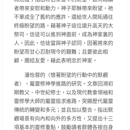
者帶來安慰和動力。神子耶穌帶來盼望，祂
不單成全了舊約的應許，還給世人開拓通往
終極盼望的路。藉著神子這位遠升高天的大
祭司，信徒可以進到神面前，成為神家裏的
人。因此，信徒當與神子認同，因著將來的
盼望而甘心忍耐現今的艱難；且要彼此相
顧，團結友愛，藉此表明忠於神家。
潘怡蓉的〈懷著盼望的行動中的默觀
者〉，屬靈修神學進路的研究。文章回溯初
期教父、中世紀修士，以及現代教會領袖和
靈修學大師的屬靈追求進路，突顯歷代屬靈
傳統的轉變和多元；並且加以整合，指出默
觀場景有向內和向外的多方性，又提出十三
項基本的靈修重點，鼓勵讀者群體各按自身