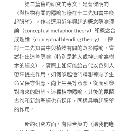
第二篇舊約研究的專文，是曹傑明的
〈與植物有關的隱喻怎樣在十二先知書中喚
起盼望〉。作者運用近年興起的概念隱喻理
論（conceptual metaphor theory）和概念合
成理論（conceptual blending theory），探
討十二先知書中與植物有關的眾多隱喻，嘗
試指出這些隱喻（特別是將人或神比喻為樹
木的經文），實際上如何能給古代以色列人
帶來提振作用，如何喚起他們聯想神賜予生
命又保守供應、向上生長等意念，從而引發
對將來的盼望。這種植物隱喻，其後的昆蘭
古卷和新約聖經也有採用，同樣具喚起盼望
的作用。
新約研究方面，有陳合英的〈還我們應