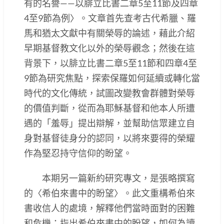
有的名譽——以腓立比書二章5至11節及四章
4至9節為例〉。文章首先查考古代希臘、羅
馬和猶太文獻中有關榮辱的論述，藉此介紹
早期基督教文化以外的榮辱觀念；然後在這
背景下，以腓立比書二章5至11節和四章4至
9節為研究焦點，探索保羅如何延續或轉化當
時代的文化傳統，試圖改變教會群體對榮辱
的價值判斷，從而為耶穌基督和他本人所遭
遇的「羞辱」提出辯解，並幫助信眾建立自
身對基督徒身分的認同，以將來要得的榮耀
作為堅忍持守信仰的盼望。
本期另一篇新約研究專文，是張略撰寫
的〈希伯來書中的盼望〉。此文重構希伯來
書收信人的處境，解釋他們當時面對的困難
和危機；指出希伯來書中的盼望，如何為讀