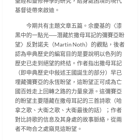
聖經和靈修神學的研究，給身處困境的現代
基督徒帶來啟迪。
今期共有主題文章五篇。佘慶基的〈漆
黑中的一點光──潛藏於撒母耳記的彌賽亞盼
望〉反對諾夫（Martin Noth）的觀點，後者
認為申典歷史的編寫目的是要說明以色列的
歷史已走到絕望的終結。作者指出撒母耳記
（即申典歷史中敍述王國誕生的部分）早已
埋藏彌賽亞的永恆盼望，這盼望正可成為亡
國百姓走上回轉之路的力量泉源。這彌賽亞
的盼望主要隱藏在撒母耳記的三首詩歌（哈
拿之歌、大衛之歌、大衛最後的話）；作者
對比詩歌的信息及其身處的故事脈絡，從兩
者不吻合之處窺見這盼望。