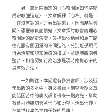
另一篇是陳顯宗的〈心窄問題如何演變
成宗教強迫症〉。文章解釋「心窄」就是
「在沒有罪的地方看出罪來」，因而產生懷
疑、恐懼等負面情緒。文章探討教會處理心
窄問題的歷史演變，又指出依納爵和馬丁路
德克服有關困擾的不同進路，分別近乎現代
行為治療和認知治療的模式，並建議將兩者
整合，相信認知行為治療是現時應對心窄的
最有效方法。
一如既往，本期還有多篇書評，涉及近
年出版的多本中、英文書籍。期望今期文章
能給困苦中的廣大讀者帶來一點亮光，幫助
教會群體確切懷著信心和盼望，活出信仰，
在這世代裏為主作美好的見證！