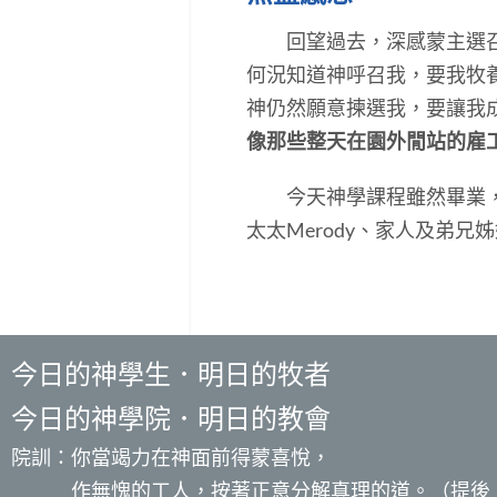
回望過去，深感蒙主選召是
何況知道神呼召我，要我牧
神仍然願意揀選我，要讓我
像那些整天在園外閒站的雇
今天神學課程雖然畢業，但
太太Merody、家人及弟
今日的神學生．明日的牧者
今日的神學院．明日的教會
院訓：你當竭力在神面前得蒙喜悅，
作無愧的工人，按著正意分解真理的道。（提後