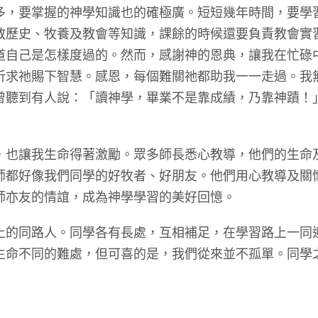
多，要掌握的神學知識也的確極廣。短短幾年時間，要學
教歷史、牧養及教會等知識，課餘的時候還要負責教會實
道自己是怎樣度過的。然而，感謝神的恩典，讓我在忙碌
祈求祂賜下智慧。感恩，每個難關祂都助我一一走過。我
曾聽到有人說：「讀神學，畢業不是靠成績，乃靠神蹟！
讓我生命得著激勵。眾多師長悉心教導，他們的生命
師都好像我們同學的好牧者、好朋友。他們用心教導及關
師亦友的情誼，成為神學學習的美好回憶。
同路人。同學各有長處，互相補足，在學習路上一同
生命不同的難處，但可喜的是，我們從來並不孤單。同學