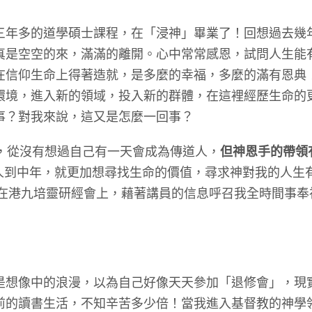
多的道學碩士課程，在「浸神」畢業了！回想過去幾
真是空空的來，滿滿的離開。心中常常感恩，試問人生能
在信仰生命上得著造就，是多麼的幸福，多麼的滿有恩典
環境，進入新的領域，投入新的群體，在這裡經歷生命的
事？對我來說，這又是怎麼一回事？
從沒有想過自己有一天會成為傳道人，
但神恩手的帶領
人到中年，就更加想尋找生命的價值，尋求神對我的人生
神在港九培靈研經會上，藉著講員的信息呼召我全時間事奉祂
像中的浪漫，以為自己好像天天參加「退修會」，現
前的讀書生活，不知辛苦多少倍！當我進入基督教的神學