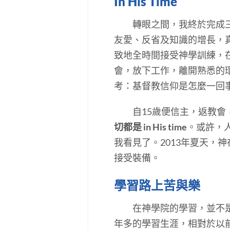
In His Time
轉眼之間，我終於完成三年
友愛、反省及知識的增長，
致地全時間接受神學訓練，
會，放下工作，離開熟悉的
考：基督教信仰是怎麼一回
自15歲便信主，返教會，
切都是 in His time
。或許，
我看見了。2013年夏天，
接受裝備。
學習路上苦與樂
在神學院的學習，並不是想
年多的學習生涯，相對於以