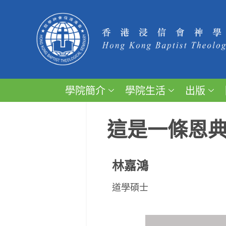
學院簡介
學院生活
出版
這是一條恩
林嘉鴻
道學碩士