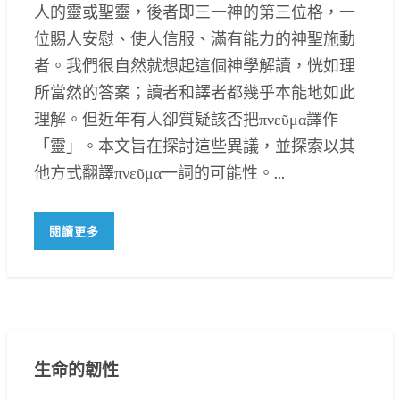
人的靈或聖靈，後者即三一神的第三位格，一
位賜人安慰、使人信服、滿有能力的神聖施動
者。我們很自然就想起這個神學解讀，恍如理
所當然的答案；讀者和譯者都幾乎本能地如此
理解。但近年有人卻質疑該否把πνεῦμα譯作
「靈」。本文旨在探討這些異議，並探索以其
他方式翻譯πνεῦμα一詞的可能性。...
閱讀更多
生命的韌性