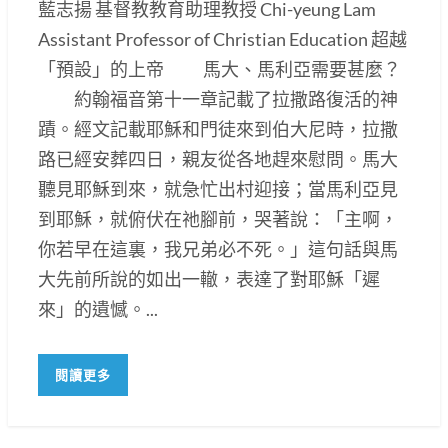
藍志揚 基督教教育助理教授 Chi-yeung Lam
Assistant Professor of Christian Education 超越
「預設」的上帝 馬大、馬利亞需要甚麼？
約翰福音第十一章記載了拉撒路復活的神
蹟。經文記載耶穌和門徒來到伯大尼時，拉撒
路已經安葬四日，親友從各地趕來慰問。馬大
聽見耶穌到來，就急忙出村迎接；當馬利亞見
到耶穌，就俯伏在祂腳前，哭著說：「主啊，
你若早在這裏，我兄弟必不死。」這句話與馬
大先前所說的如出一轍，表達了對耶穌「遲
來」的遺憾。...
閱讀更多