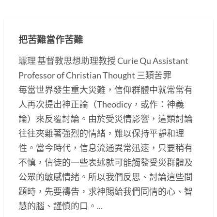
把苦難當作苦難
璩理 基督教思想助理教授 Curie Qu Assistant
Professor of Christian Thought 三類苦罪
每當世界發生重大災難，信仰群體中就常常有
人再次提出神正論（Theodicy，或作：神義
論）來反覆討論。由於受災情影響，這類討論
往往夾雜著強烈的情緒，難以保持平靜和理
性。當今時代，信息流通異常迅速，只要稍有
不慎，信徒的一些表述就可能觸發受災群體及
公眾的敏感情緒。所以我們反思、討論這些問
題時，先要禱告，求神賜給我們同情的心、智
慧的腦、謹慎的口。...