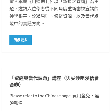
量。本期《山道期刊》以「聖道之宣講」為主
題，邀請六位學者從不同角度重新審視宣講的
神學根基、詮釋原則、修辭資源，以及當代處
境中的實踐方向。...
閱讀更多
「聖經與當代課題」講座（與尖沙咀浸信會
合辦）
Please refer to the Chinese page. 費用全免，無
須報名