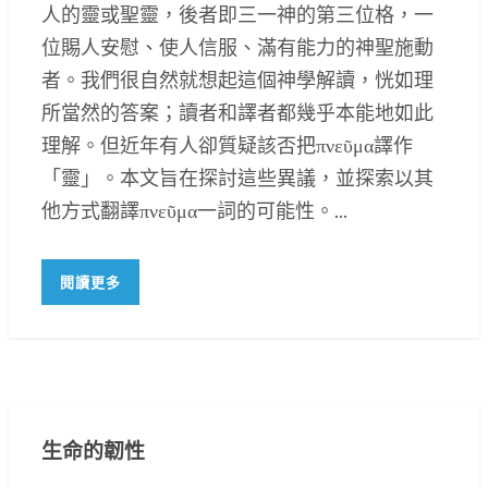
人的靈或聖靈，後者即三一神的第三位格，一
位賜人安慰、使人信服、滿有能力的神聖施動
者。我們很自然就想起這個神學解讀，恍如理
所當然的答案；讀者和譯者都幾乎本能地如此
理解。但近年有人卻質疑該否把πνεῦμα譯作
「靈」。本文旨在探討這些異議，並探索以其
他方式翻譯πνεῦμα一詞的可能性。...
閱讀更多
生命的韌性