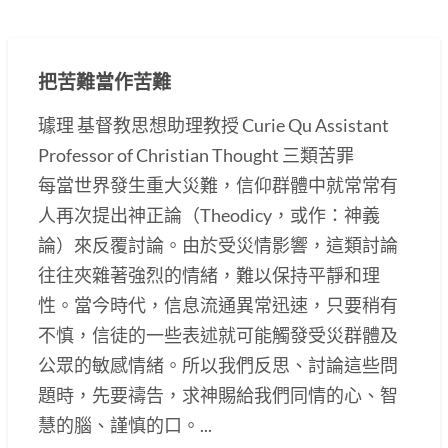
把苦難當作苦難
璩理 基督教思想助理教授 Curie Qu Assistant
Professor of Christian Thought 三類苦罪
每當世界發生重大災難，信仰群體中就常常有
人再次提出神正論（Theodicy，或作：神義
論）來反覆討論。由於受災情影響，這類討論
往往夾雜著強烈的情緒，難以保持平靜和理
性。當今時代，信息流通異常迅速，只要稍有
不慎，信徒的一些表述就可能觸發受災群體及
公眾的敏感情緒。所以我們反思、討論這些問
題時，先要禱告，求神賜給我們同情的心、智
慧的腦、謹慎的口。...