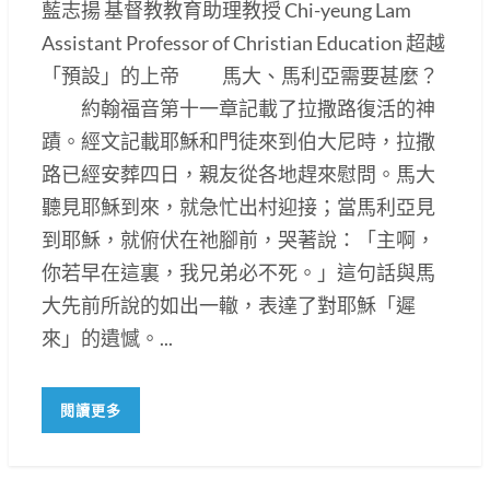
藍志揚 基督教教育助理教授 Chi-yeung Lam
Assistant Professor of Christian Education 超越
「預設」的上帝 馬大、馬利亞需要甚麼？
約翰福音第十一章記載了拉撒路復活的神
蹟。經文記載耶穌和門徒來到伯大尼時，拉撒
路已經安葬四日，親友從各地趕來慰問。馬大
聽見耶穌到來，就急忙出村迎接；當馬利亞見
到耶穌，就俯伏在祂腳前，哭著說：「主啊，
你若早在這裏，我兄弟必不死。」這句話與馬
大先前所說的如出一轍，表達了對耶穌「遲
來」的遺憾。...
閱讀更多