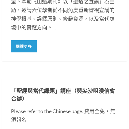
量。本期《山道期刊》以「聖道之宣講」為主
題，邀請六位學者從不同角度重新審視宣講的
神學根基、詮釋原則、修辭資源，以及當代處
境中的實踐方向。...
閱讀更多
「聖經與當代課題」講座（與尖沙咀浸信會
合辦）
Please refer to the Chinese page. 費用全免，無
須報名