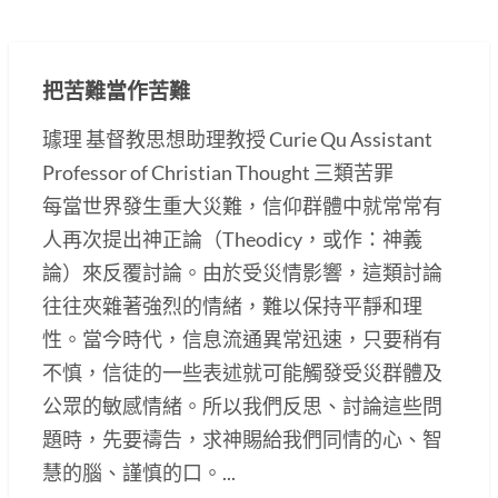
把苦難當作苦難
璩理 基督教思想助理教授 Curie Qu Assistant
Professor of Christian Thought 三類苦罪
每當世界發生重大災難，信仰群體中就常常有
人再次提出神正論（Theodicy，或作：神義
論）來反覆討論。由於受災情影響，這類討論
往往夾雜著強烈的情緒，難以保持平靜和理
性。當今時代，信息流通異常迅速，只要稍有
不慎，信徒的一些表述就可能觸發受災群體及
公眾的敏感情緒。所以我們反思、討論這些問
題時，先要禱告，求神賜給我們同情的心、智
慧的腦、謹慎的口。...