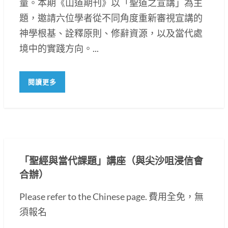
量。本期《山道期刊》以「聖道之宣講」為主
題，邀請六位學者從不同角度重新審視宣講的
神學根基、詮釋原則、修辭資源，以及當代處
境中的實踐方向。...
閱讀更多
「聖經與當代課題」講座（與尖沙咀浸信會
合辦）
Please refer to the Chinese page. 費用全免，無
須報名