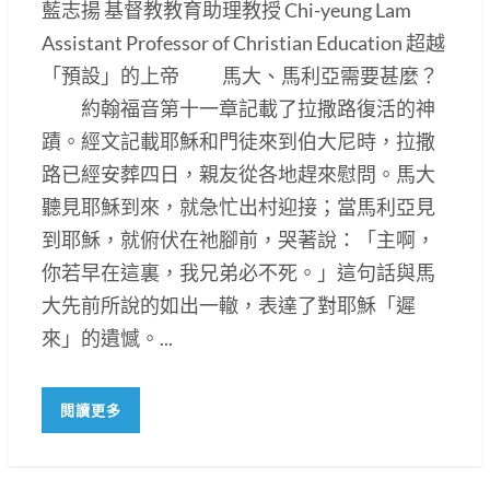
藍志揚 基督教教育助理教授 Chi-yeung Lam
Assistant Professor of Christian Education 超越
「預設」的上帝 馬大、馬利亞需要甚麼？
約翰福音第十一章記載了拉撒路復活的神
蹟。經文記載耶穌和門徒來到伯大尼時，拉撒
路已經安葬四日，親友從各地趕來慰問。馬大
聽見耶穌到來，就急忙出村迎接；當馬利亞見
到耶穌，就俯伏在祂腳前，哭著說：「主啊，
你若早在這裏，我兄弟必不死。」這句話與馬
大先前所說的如出一轍，表達了對耶穌「遲
來」的遺憾。...
閱讀更多