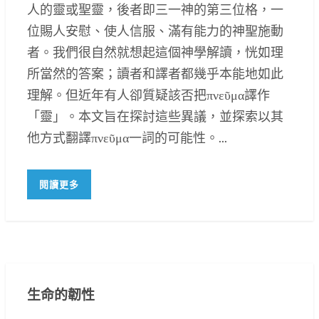
人的靈或聖靈，後者即三一神的第三位格，一
位賜人安慰、使人信服、滿有能力的神聖施動
者。我們很自然就想起這個神學解讀，恍如理
所當然的答案；讀者和譯者都幾乎本能地如此
理解。但近年有人卻質疑該否把πνεῦμα譯作
「靈」。本文旨在探討這些異議，並探索以其
他方式翻譯πνεῦμα一詞的可能性。...
閱讀更多
生命的韌性