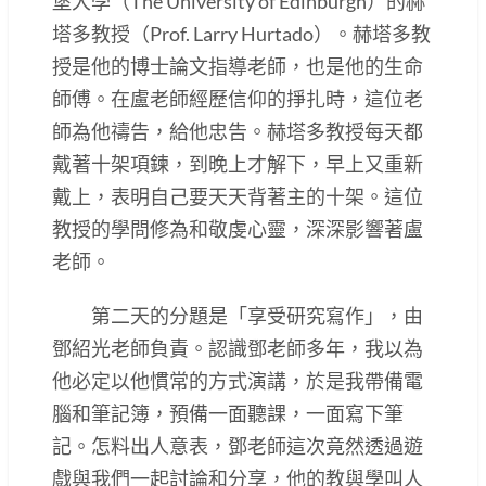
堡大學（The University of Edinburgh）的赫
塔多教授（Prof. Larry Hurtado）。赫塔多教
授是他的博士論文指導老師，也是他的生命
師傅。在盧老師經歷信仰的掙扎時，這位老
師為他禱告，給他忠告。赫塔多教授每天都
戴著十架項鍊，到晚上才解下，早上又重新
戴上，表明自己要天天背著主的十架。這位
教授的學問修為和敬虔心靈，深深影響著盧
老師。
第二天的分題是「享受研究寫作」，由
鄧紹光老師負責。認識鄧老師多年，我以為
他必定以他慣常的方式演講，於是我帶備電
腦和筆記簿，預備一面聽課，一面寫下筆
記。怎料出人意表，鄧老師這次竟然透過遊
戲與我們一起討論和分享，他的教與學叫人