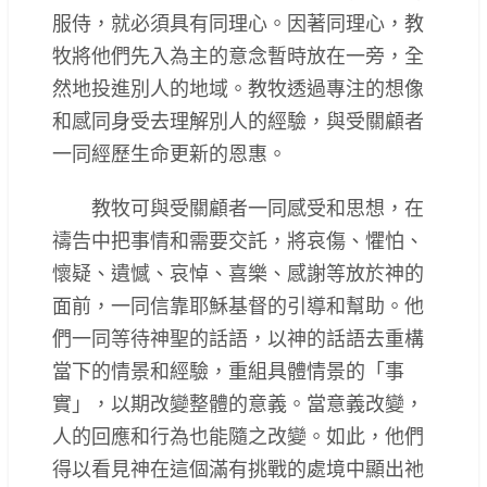
服侍，就必須具有同理心。因著同理心，教
牧將他們先入為主的意念暫時放在一旁，全
然地投進別人的地域。教牧透過專注的想像
和感同身受去理解別人的經驗，與受關顧者
一同經歷生命更新的恩惠。
教牧可與受關顧者一同感受和思想，在
禱告中把事情和需要交託，將哀傷、懼怕、
懷疑、遺憾、哀悼、喜樂、感謝等放於神的
面前，一同信靠耶穌基督的引導和幫助。他
們一同等待神聖的話語，以神的話語去重構
當下的情景和經驗，重組具體情景的「事
實」，以期改變整體的意義。當意義改變，
人的回應和行為也能隨之改變。如此，他們
得以看見神在這個滿有挑戰的處境中顯出祂