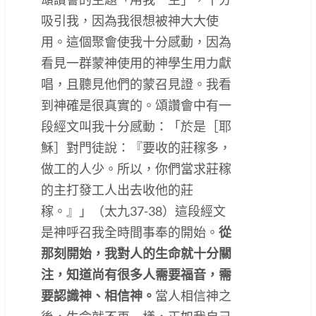
吸引我，因為我很想被神大大使
用。這個聚會使我十分感動，因為
看見一群蒙神使用的神學生用力獻
唱，且聽見他們的蒙召見證。我看
到神確是很真實的。頌讚會中有一
段經文叫我十分感動：「於是［耶
穌］對門徒說：『要收的莊稼多，
做工的人少。所以，你們當求莊稼
的主打發工人出去收他的莊
稼。』」（太九37-38）這段經文
是神呼召我全時間事奉的開始。
從
那刻開始，我對人的生命就十分關
注，知道尚有很多人需要福音，需
要認識神、相信神。
當人相信神之