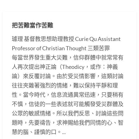
把苦難當作苦難
璩理 基督教思想助理教授 Curie Qu Assistant
Professor of Christian Thought 三類苦罪
每當世界發生重大災難，信仰群體中就常常有
人再次提出神正論（Theodicy，或作：神義
論）來反覆討論。由於受災情影響，這類討論
往往夾雜著強烈的情緒，難以保持平靜和理
性。當今時代，信息流通異常迅速，只要稍有
不慎，信徒的一些表述就可能觸發受災群體及
公眾的敏感情緒。所以我們反思、討論這些問
題時，先要禱告，求神賜給我們同情的心、智
慧的腦、謹慎的口。...