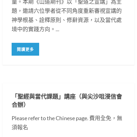
量。本期《山道期刊》以「聖道之宣講」為主
題，邀請六位學者從不同角度重新審視宣講的
神學根基、詮釋原則、修辭資源，以及當代處
境中的實踐方向。...
閱讀更多
「聖經與當代課題」講座（與尖沙咀浸信會
合辦）
Please refer to the Chinese page. 費用全免，無
須報名