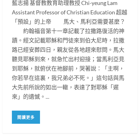
藍志揚 基督教教育助理教授 Chi-yeung Lam
Assistant Professor of Christian Education 超越
「預設」的上帝 馬大、馬利亞需要甚麼？
約翰福音第十一章記載了拉撒路復活的神
蹟。經文記載耶穌和門徒來到伯大尼時，拉撒
路已經安葬四日，親友從各地趕來慰問。馬大
聽見耶穌到來，就急忙出村迎接；當馬利亞見
到耶穌，就俯伏在祂腳前，哭著說：「主啊，
你若早在這裏，我兄弟必不死。」這句話與馬
大先前所說的如出一轍，表達了對耶穌「遲
來」的遺憾。...
閱讀更多