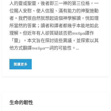
人的靈或聖靈，後者即三一神的第三位格，一
位賜人安慰、使人信服、滿有能力的神聖施動
者。我們很自然就想起這個神學解讀，恍如理
所當然的答案；讀者和譯者都幾乎本能地如此
理解。但近年有人卻質疑該否把πνεῦμα譯作
「靈」。本文旨在探討這些異議，並探索以其
他方式翻譯πνεῦμα一詞的可能性。...
閱讀更多
生命的韌性